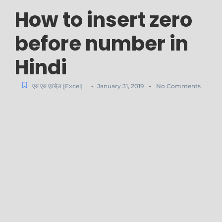
How to insert zero
before number in
Hindi
-
-
एस एस एक्से्ल [Excel]
January 31, 2019
No Comments