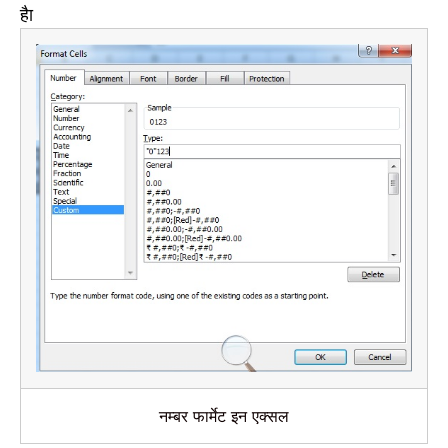
हैा
नम्‍बर फार्मेट इन एक्‍सल