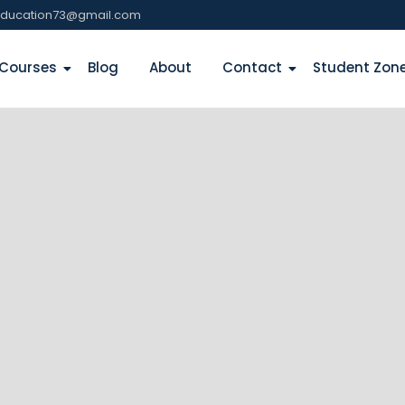
education73@gmail.com
Courses
Blog
About
Contact
Student Zon