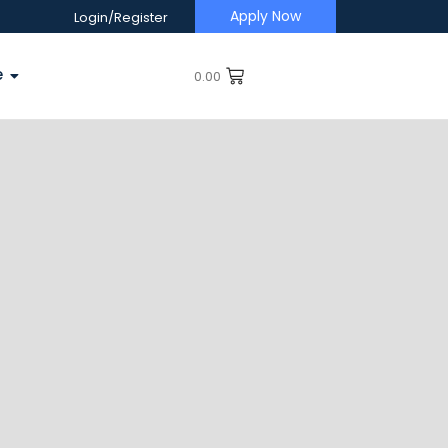
Apply Now
Login/Register
e
0.00