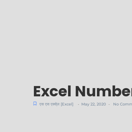
Excel Number
एस एस एक्से्ल [Excel]
May 22, 2020
No Comm
-
-