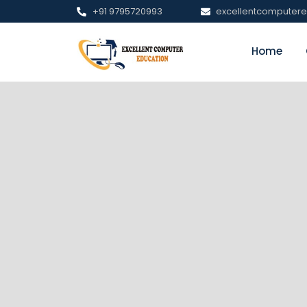
+91 9795720993
excellentcomputer
Home