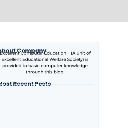
About Company
Excellent Computer Education (A unit of
Excellent Educational Welfare Society) is
provided to basic computer knowledge
through this blog.
Most Recent Posts
ntroduction to Microsoft Excel – Complete
eginner’s Guide | Excellent Computer
ducation, Indira Nagar, Lucknow
dvance Excel Course in 2026: AI Skills, Jobs,
alary & Why Every Student Should Learn It