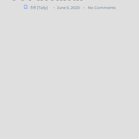
-
-
टैली [Tally]
June 5, 2020
No Comments