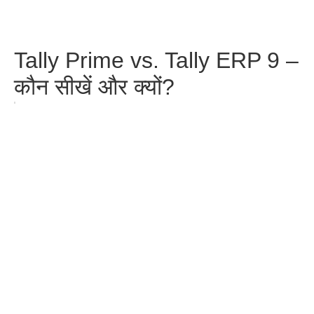
Tally Prime vs. Tally ERP 9 –
कौन सीखें और क्यों?
TallyPrime Course vs
Advanced Excel: पहले क्या
सीखें? जानिए आपके Career के