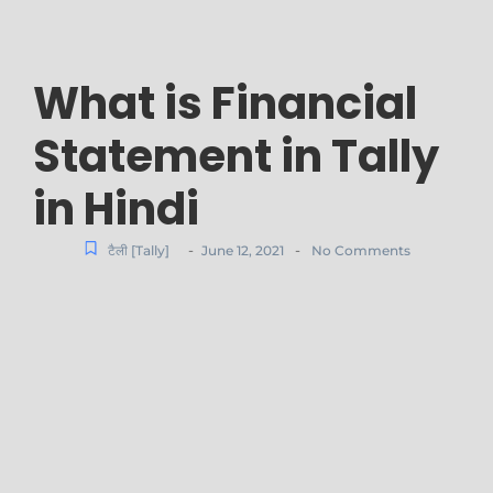
What is Financial
Statement in Tally
in Hindi
-
-
टैली [Tally]
June 12, 2021
No Comments