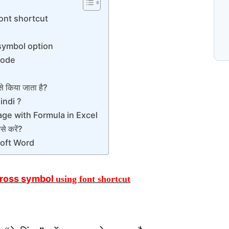
font shortcut
N
प
C
 symbol option
code
 किया जाता है?
indi ?
ge with Formula in Excel
े करें?
soft Word
cross symbol
using font shortcut