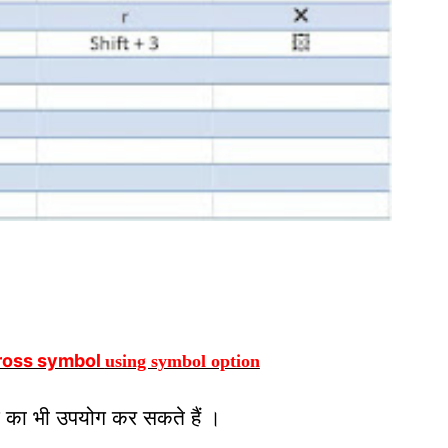
ross symbol
using symbol option
न का
भी
उपयोग
कर सकते हैं
।