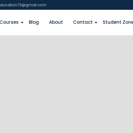
education73@gmail.com
Courses
Blog
About
Contact
Student Zon