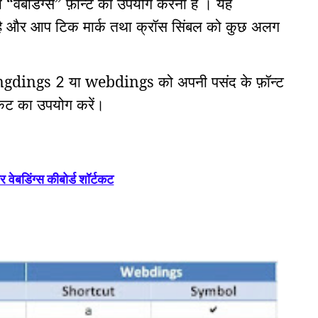
या “वेबडिंग्स” फ़ॉन्ट का उपयोग करना है
।
यह
 है और आप टिक मार्क तथा क्रॉस सिंबल को कुछ अलग
ngdings
या webdings को अपनी पसंद के फ़ॉन्ट
2
्टकट का उपयोग करें।
 वेबडिंग्स कीबोर्ड शॉर्टकट