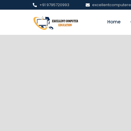
+91 9795720993
excellentcomputer
Home