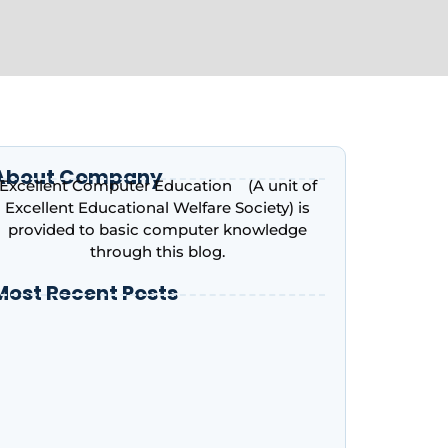
About Company
Excellent Computer Education (A unit of
Excellent Educational Welfare Society) is
provided to basic computer knowledge
through this blog.
Most Recent Posts
ntroduction to Microsoft Excel – Complete
eginner’s Guide | Excellent Computer
ducation, Indira Nagar, Lucknow
dvance Excel Course in 2026: AI Skills, Jobs,
alary & Why Every Student Should Learn It