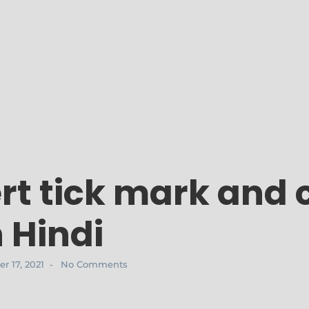
ert tick mark and
 Hindi
r 17, 2021
No Comments
-