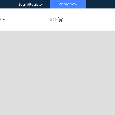
Apply Now
Login/Register
e
0.00