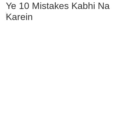
Ye 10 Mistakes Kabhi Na
Karein
Microsoft PowerPoint
Presentation Complete
Tutorial in Hindi?