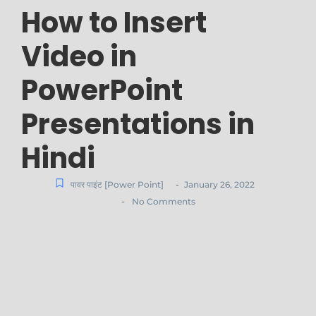
How to Insert
Video in
PowerPoint
Presentations in
Hindi
-
पावर पाइंट [Power Point]
January 26, 2022
-
No Comments