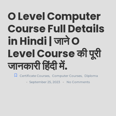
O Level Computer
Course Full Details
in Hindi | जाने O
Level Course की पूरी
जानकारी हिंदी में.
Certificate Courses
,
Computer Courses
,
Diploma
-
-
September 25, 2023
No Comments