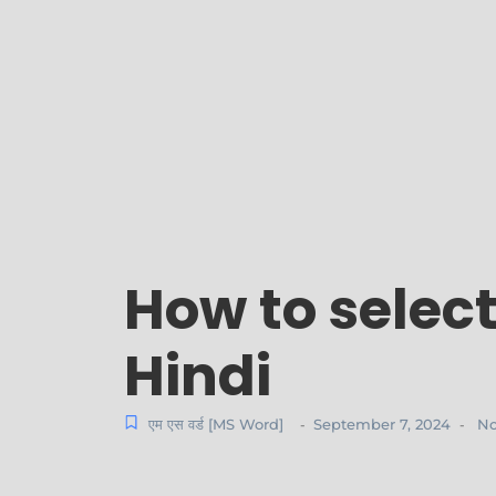
How to select
Hindi
एम एस वर्ड [MS Word]
September 7, 2024
No
-
-