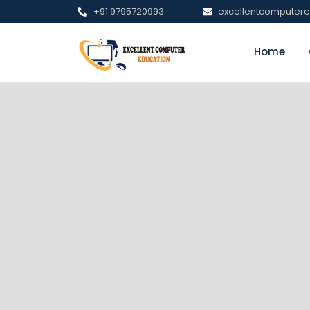
+91 9795720993
excellentcomputer
Home