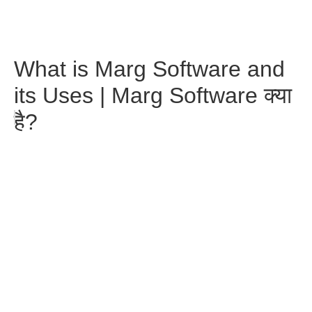
What is Marg Software and
its Uses | Marg Software क्या
है?
Free AI Tools for Students in
India 2026 –Best AI Tools?