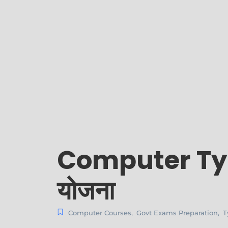
Computer Typing
योजना
Computer Courses
,
Govt Exams Preparation
,
T