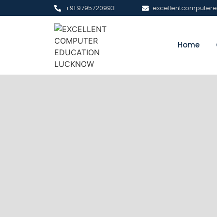
+91 9795720993
excellentcomputer
Home