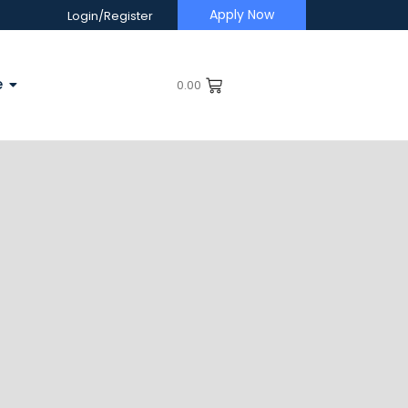
Apply Now
Login/Register
e
0.00