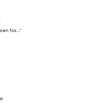
)
brown fox…”
ार