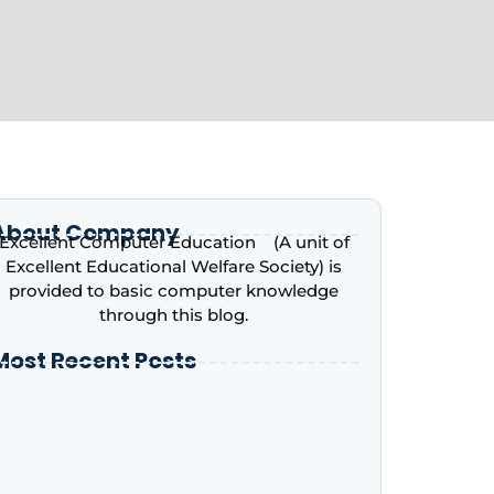
About Company
Excellent Computer Education (A unit of
Excellent Educational Welfare Society) is
provided to basic computer knowledge
through this blog.
Most Recent Posts
ntroduction to Microsoft Excel – Complete
eginner’s Guide | Excellent Computer
ducation, Indira Nagar, Lucknow
dvance Excel Course in 2026: AI Skills, Jobs,