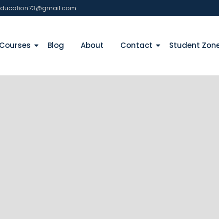
education73@gmail.com
Courses
Blog
About
Contact
Student Zon