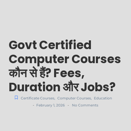
Govt Certified
Computer Courses
कौन से हैं? Fees,
Duration और Jobs?
Certificate Courses
,
Computer Courses
,
Education
-
-
February 1, 2026
No Comments