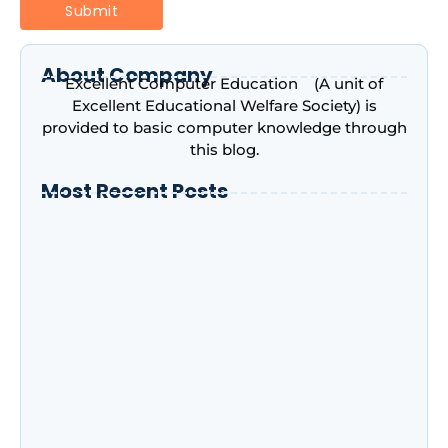
About Company
Excellent Computer Education (A unit of
Excellent Educational Welfare Society) is
provided to basic computer knowledge through
this blog.
Most Recent Posts
Introduction to Microsoft Excel –
Complete Beginner’s Guide | Excellent
Computer Education, Indira Nagar,
Lucknow
Advance Excel Course in 2026: AI Skills,
Jobs, Salary & Why Every Student Should
Learn It