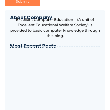
About Company
Excellent Computer Education (A unit of
Excellent Educational Welfare Society) is
provided to basic computer knowledge through
this blog.
Most Recent Posts
Introduction to Microsoft Excel –
Complete Beginner’s Guide | Excellent
Computer Education, Indira Nagar,
Lucknow
Advance Excel Course in 2026: AI Skills,
Jobs, Salary & Why Every Student Should
Learn It