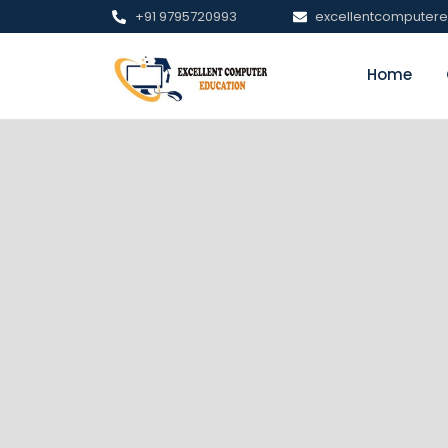
+91 9795720993
excellentcomputer
Home