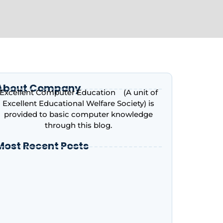
About Company
Excellent Computer Education (A unit of
Excellent Educational Welfare Society) is
provided to basic computer knowledge
through this blog.
Most Recent Posts
ntroduction to Microsoft Excel – Complete
eginner’s Guide | Excellent Computer
ducation, Indira Nagar, Lucknow
dvance Excel Course in 2026: AI Skills, Jobs,
alary & Why Every Student Should Learn It