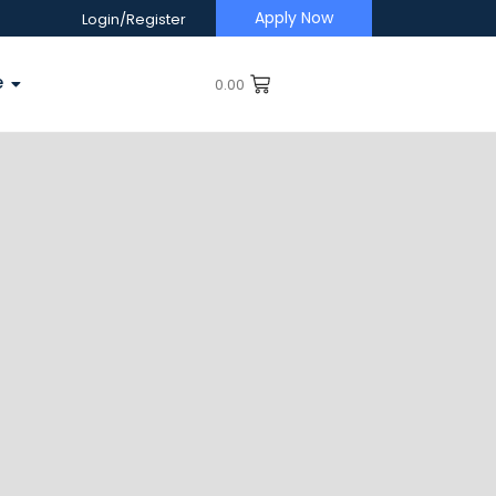
Apply Now
Login/Register
e
0.00