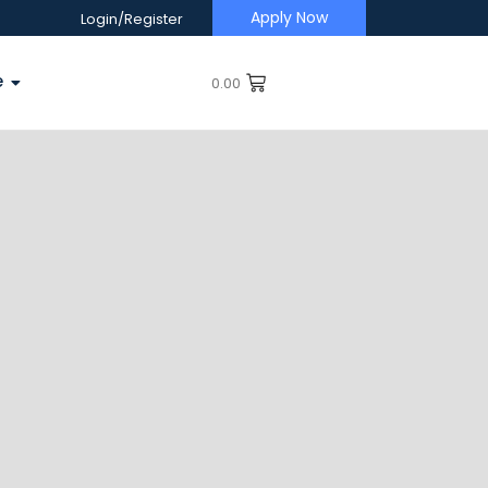
Apply Now
Login/Register
e
0.00