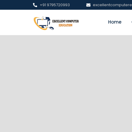
+91 9795720993
excellentcomputer
Home