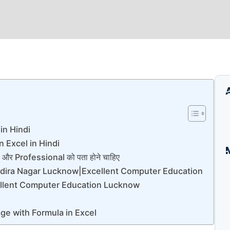
in Hindi
 Excel in Hindi
र Professional को पता होने चाहिए
ndira Nagar Lucknow|Excellent Computer Education
I
B
llent Computer Education Lucknow
E
A
ge with Formula in Excel
S