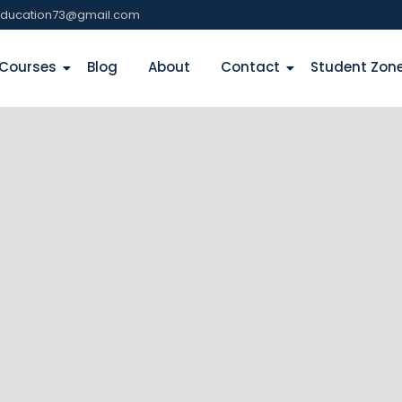
education73@gmail.com
Courses
Blog
About
Contact
Student Zon