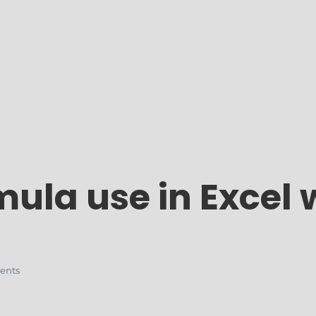
mula use in Excel
ents