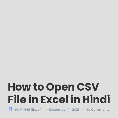
How to Open CSV
File in Excel in Hindi
-
-
एस एस एक्से्ल [Excel]
September 14, 2021
No Comments