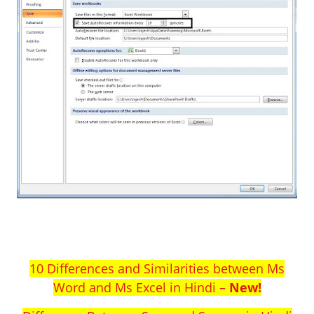
10 Differences and Similarities between Ms
Word and Ms Excel in Hindi –
New!