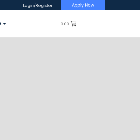
Apply Now
Login/Register
e
0.00