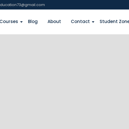
education73@gmail.com
Courses
Blog
About
Contact
Student Zon