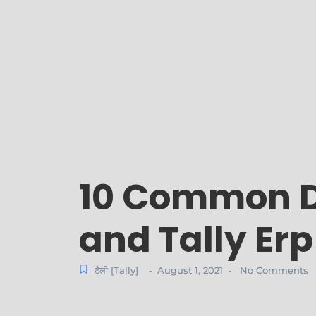
10 Common Di
and Tally Erp
टैली [Tally]
August 1, 2021
No Comments
-
-