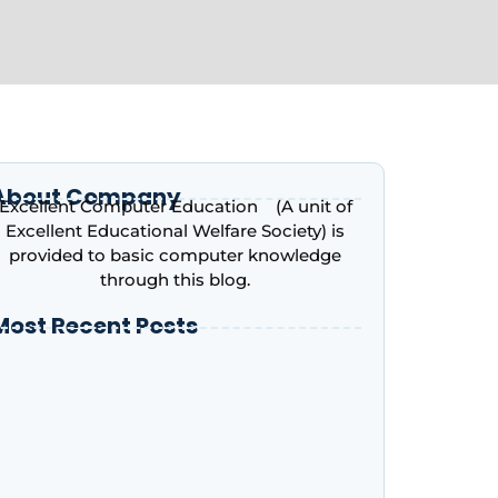
About Company
Excellent Computer Education (A unit of
Excellent Educational Welfare Society) is
provided to basic computer knowledge
through this blog.
Most Recent Posts
ntroduction to Microsoft Excel – Complete
eginner’s Guide | Excellent Computer
ducation, Indira Nagar, Lucknow
dvance Excel Course in 2026: AI Skills, Jobs,
alary & Why Every Student Should Learn It