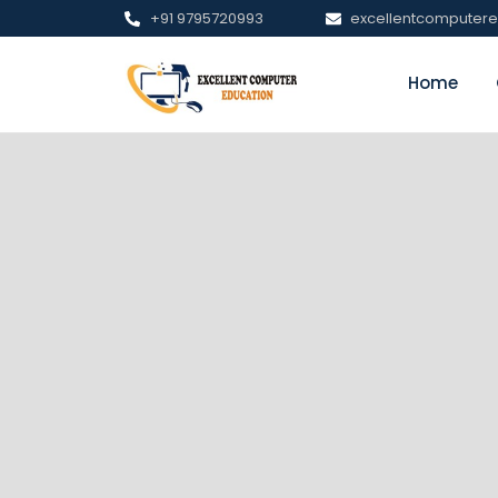
+91 9795720993
excellentcomputer
Home