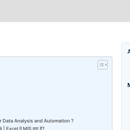
I
B
E
A
or Data Analysis and Automation ?
S
 Excel मे MIS क्या है?