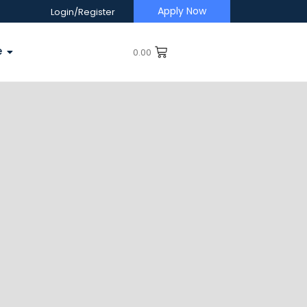
Apply Now
Login/Register
e
0.00