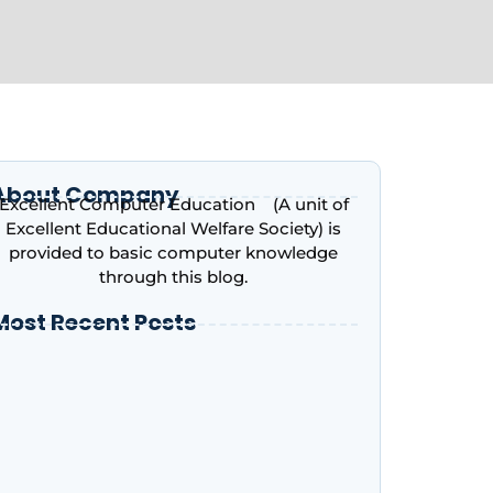
About Company
Excellent Computer Education (A unit of
Excellent Educational Welfare Society) is
provided to basic computer knowledge
through this blog.
Most Recent Posts
ntroduction to Microsoft Excel – Complete
eginner’s Guide | Excellent Computer
ducation, Indira Nagar, Lucknow
dvance Excel Course in 2026: AI Skills, Jobs,
alary & Why Every Student Should Learn It