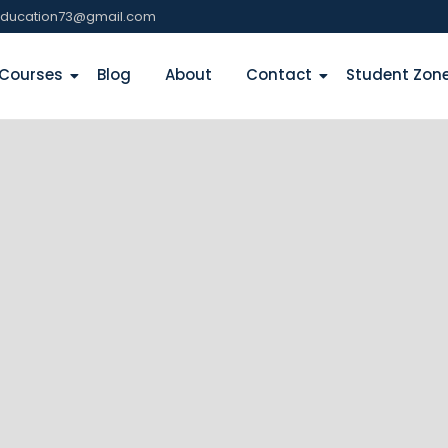
education73@gmail.com
Courses
Blog
About
Contact
Student Zon