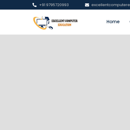
+91 9795720993
excellentcomputer
Home