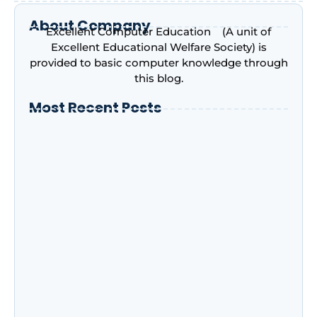
About Company
Excellent Computer Education (A unit of
Excellent Educational Welfare Society) is
provided to basic computer knowledge through
this blog.
Most Recent Posts
Introduction to Microsoft Excel –
Complete Beginner’s Guide | Excellent
Computer Education, Indira Nagar,
Lucknow
Advance Excel Course in 2026: AI Skills,
Jobs, Salary & Why Every Student Should
Learn It
NIELIT CCC के नए नियम जुलाई 2026: अब हर महीने नहीं