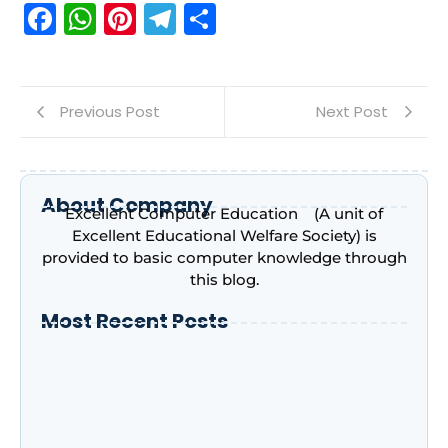
Facebook
WhatsApp
Pinterest
Telegram
Share
Previous Post
Next Post
About Company
Excellent Computer Education (A unit of
Excellent Educational Welfare Society) is
provided to basic computer knowledge through
this blog.
Most Recent Posts
Introduction to Microsoft Excel –
Complete Beginner’s Guide | Excellent
Computer Education, Indira Nagar,
Lucknow