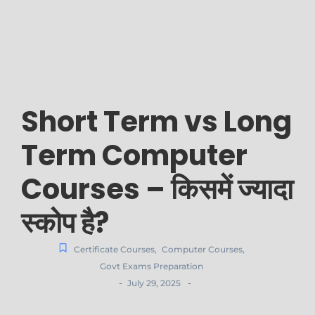
Short Term vs Long
Term Computer
Courses – किसमें ज्यादा
स्कोप है?
Certificate Courses
,
Computer Courses
,
Govt Exams Preparation
-
-
July 29, 2025