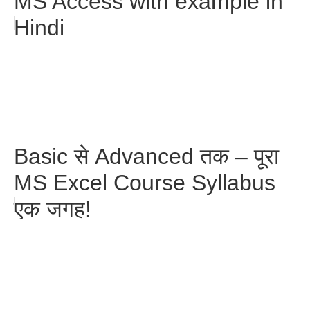
MS Access with example in
Hindi
Basic से Advanced तक – पूरा
MS Excel Course Syllabus
एक जगह!