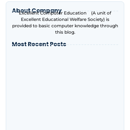
About Company
Excellent Computer Education (A unit of
Excellent Educational Welfare Society) is
provided to basic computer knowledge through
this blog.
Most Recent Posts
Introduction to Microsoft Excel –
Complete Beginner’s Guide | Excellent
Computer Education, Indira Nagar,
Lucknow
Advance Excel Course in 2026: AI Skills,
Jobs, Salary & Why Every Student Should
Learn It
NIELIT CCC के नए नियम जुलाई 2026: अब हर महीने नहीं