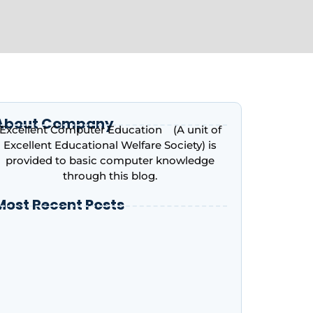
About Company
Excellent Computer Education (A unit of
Excellent Educational Welfare Society) is
provided to basic computer knowledge
through this blog.
Most Recent Posts
ntroduction to Microsoft Excel – Complete
eginner’s Guide | Excellent Computer
ducation, Indira Nagar, Lucknow
dvance Excel Course in 2026: AI Skills, Jobs,
alary & Why Every Student Should Learn It