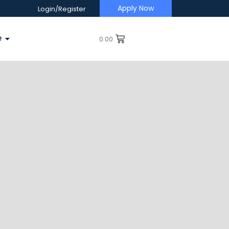
Apply Now
Login/Register
e
0.00