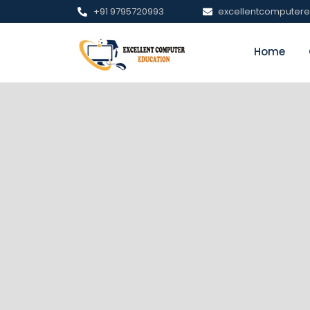
+91 9795720993
excellentcomputer
Home