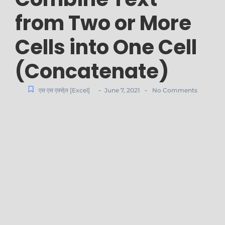
from Two or More
Cells into One Cell
(Concatenate)
-
-
एस एस एक्से्ल [Excel]
June 7, 2021
No Comments