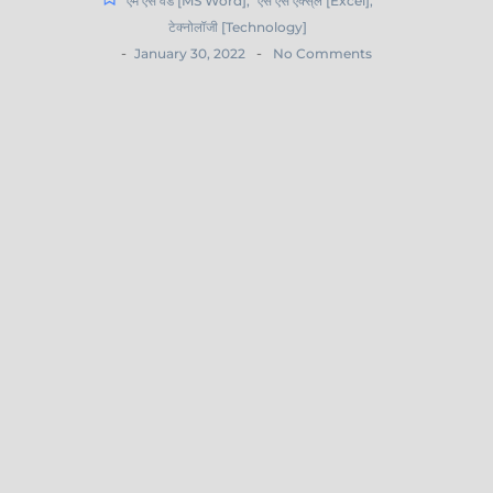
एम एस वर्ड [MS Word]
,
एस एस एक्से्ल [Excel]
,
टेक्नोलॉजी [Technology]
-
-
January 30, 2022
No Comments