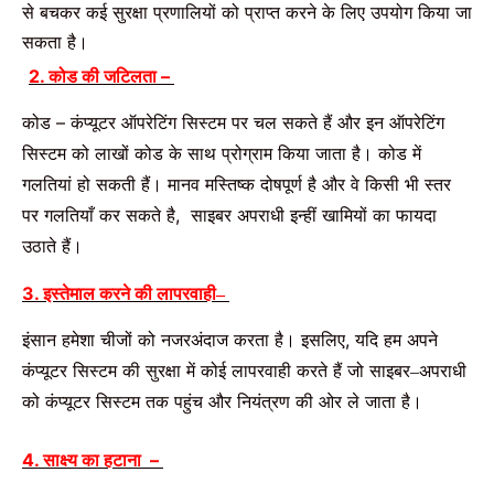
से
बचकर
कई
सुरक्षा
प्रणालियों
को
प्राप्त
करने
के
लिए
उपयोग
किया
जा
सकता
है।
2. कोड
की
जटिलता
–
कोड
–
कंप्यूटर
ऑपरेटिंग
सिस्टम
पर
चल
सकते
हैं
और
इन
ऑपरेटिंग
सिस्टम
को
लाखों
कोड
के
साथ
प्रोग्राम
किया
जाता
है।
कोड
में
गलतियां
हो
सकती
हैं।
मानव
मस्तिष्क
दोषपूर्ण
है
और
वे
किसी
भी
स्तर
पर
गलतियाँ
कर
सकते है
,
साइबर
अपराधी
इन्हीं
खामियों
का
फायदा
उठाते
हैं।
3. इस्तेमाल
करने
की
लापरवाही
–
इंसान
हमेशा
चीजों
को
नजरअंदाज
करता
है।
इसलिए
,
यदि
हम
अपने
कंप्यूटर
सिस्टम
की
सुरक्षा
में
कोई
लापरवाही
करते
हैं
जो
साइबर
अपराधी
–
को
कंप्यूटर
सिस्टम
तक
पहुंच
और
नियंत्रण
की
ओर
ले
जाता
है।
4. साक्ष्य
का
हटाना
–