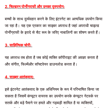
2. चिल्ड्रन
पोर्नोग्राफी
और
उनका
दुरुपयोग
:
बच्चों
के
साथ
दुर्व्यवहार
करने
के
लिए
इंटरनेट
का
अत्यधिक
उपयोग
किया
जा
रहा
है।
यह
एक
प्रकार
का
साइबर
अपराध
है
जहां
अपराधी
चाइल्ड
पोर्नोग्राफी
के
इरादे
से
चैट
रूम
के
जरिए
नाबालिगों
का
शोषण
करते
हैं।
3. साहित्यिक
चोरी
:
यह
अपराध
तब
होता
है
जब
कोई
व्यक्ति
कॉपीराइट
की
अवज्ञा
करता
है
और
संगीत
,
फिल्मेंऔर
सॉफ्टवेयर
डाउनलोड
करता
है।
4. साइबर
आतंकवाद
:
इसे
इंटरनेट
आतंकवाद
के
एक
अधिनियम
के
रूप
में
परिभाषित
किया
जा
सकता
है
जिसमें
कंप्यूटर
वायरस
का
उपयोग
करके
कंप्यूटर
नेटवर्क
पर
सतर्क
और
बड़े
पैमाने
पर
हमले
और
गड़बड़ी
शामिल
है
या
व्यक्तियों
,