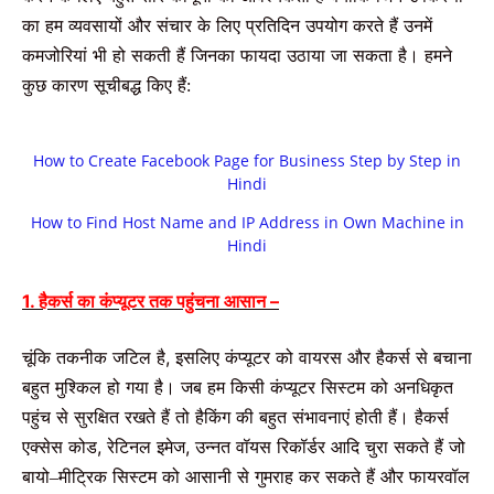
का
हम
व्यवसायों
और
संचार
के
लिए
प्रतिदिन
उपयोग
करते
हैं
उनमें
कमजोरियां
भी
हो
सकती
हैं
जिनका
फायदा
उठाया
जा
सकता
है।
हमने
कुछ
कारण
सूचीबद्ध
किए
हैं
:
How to Create Facebook Page for Business Step by Step in
Hindi
How to Find Host Name and IP Address in Own Machine in
Hindi
1. हैकर्स
का
कंप्यूटर
तक
पहुंचना
आसान
–
चूंकि
तकनीक
जटिल
है
,
इसलिए
कंप्यूटर
को
वायरस
और
हैकर्स
से
बचाना
बहुत
मुश्किल
हो
गया
है।
जब
हम
किसी
कंप्यूटर
सिस्टम
को
अनधिकृत
पहुंच
से
सुरक्षित
रखते
हैं
तो
हैकिंग
की
बहुत
संभावनाएं
होती
हैं।
हैकर्स
एक्सेस
कोड
,
रेटिनल
इमेज
,
उन्नत
वॉयस
रिकॉर्डर
आदि
चुरा
सकते
हैं
जो
बायो
मीट्रिक
सिस्टम
को
आसानी
से
गुमराह
कर
सकते
हैं
और
फायरवॉल
–