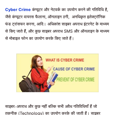
Cyber Crime
कंप्यूटर
और
नेटवर्क
का
उपयोग
करने
की
गतिविधि
है
,
जैसे
कंप्यूटर
वायरस
फैलाना
,
ऑनलाइन
ठगी
,
अनधिकृत
इलेक्ट्रॉनिक
फंड
ट्रांसफर
करना
,
आदि।
अधिकांश
साइबर
अपराध
इंटरनेट
के
माध्यम
से
किए
जाते
हैं
,
और
कुछ
साइबर
अपराध
SMS
और
ऑनलाइन
के
माध्यम
से
मोबाइल
फोन
का
उपयोग
करके
किए
जाते
हैं।
साइबर
अपराध
और
कुछ
नहीं
बल्कि
सभी
अवैध
गतिविधियाँ
हैं
जो
–
तकनीक
(Technology)
का
उपयोग
करके
की
जाती
हैं।
साइबर