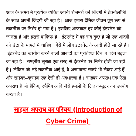
आज के समय मे प्रत्येक व्यक्ति अपनी
रोजमर्रा
की
जिंदगी
में
टेक्नोलॉजी
के
साथ
अपनी
जिंदगी
जी
रहा
है।
आज
हमारा
दैनिक
जीवन
पूर्ण रूप से
तकनीक
पर
निर्भर
हो गया
है।
इसलिए
आजकल
हर
कोई
इंटरनेट
को
जानता
है
और
इससे
वाकिफ
है।
इंटरनेट
में
वह
सब
कुछ
है
जो
एक
आदमी
को
डेटा
के
मामले
में
चाहिए।
ऐसे
में
लोग
इंटरनेट
के
आदी
होते
जा
रहे
हैं।
इंटरनेट
का
उपयोग
करने
वाली
आबादी
का
प्रतिशत
दिन
ब
दिन
बढ़ता
–
–
जा
रहा
है।
राष्ट्रीय
सुरक्षा
एक
तरह
से
इंटरनेट
पर
निर्भर
होती
जा
रही
है।
लेकिन
जो
नई
तकनीक
आई
हैं
,
वे
असामान्य
खतरे
भी
लेकर
आई
हैं
और
साइबर
क्राइम
एक
ऐसी
ही
अवधारणा
है।
साइबर
अपराध
एक
ऐसा
–
अपराध
है
जो
हैकिंग
,
स्पैमिंग
आदि
जैसे
हमलों
के
लिए
कंप्यूटर
का
उपयोग
करता
है।
साइबर
अपराध
का
परिचय
(
Introduction of
Cyber Crime)