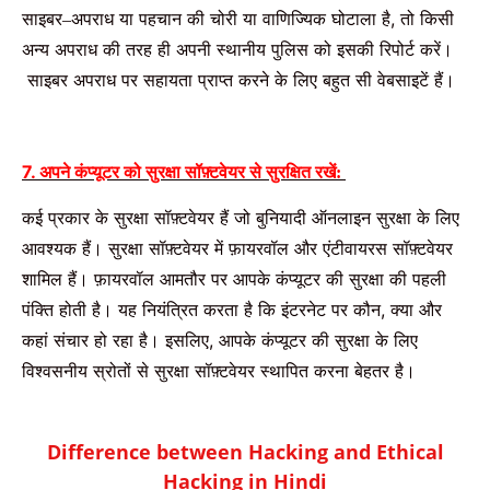
साइबर
अपराध
या
पहचान
की
चोरी
या
वाणिज्यिक
घोटाला
है
,
तो
किसी
–
अन्य
अपराध
की
तरह
ही
अपनी
स्थानीय
पुलिस
को
इसकी
रिपोर्ट
करें।
साइबर
अपराध
पर
सहायता
प्राप्त
करने
के
लिए
बहुत
सी
वेबसाइटें
हैं।
7. अपने
कंप्यूटर
को
सुरक्षा
सॉफ़्टवेयर
से
सुरक्षित
रखें
:
कई
प्रकार
के
सुरक्षा
सॉफ़्टवेयर
हैं
जो
बुनियादी
ऑनलाइन
सुरक्षा
के
लिए
आवश्यक
हैं।
सुरक्षा
सॉफ़्टवेयर
में
फ़ायरवॉल
और
एंटीवायरस
सॉफ़्टवेयर
शामिल
हैं।
फ़ायरवॉल
आमतौर
पर
आपके
कंप्यूटर
की
सुरक्षा
की
पहली
पंक्ति
होती
है।
यह
नियंत्रित
करता
है
कि
इंटरनेट
पर
कौन
,
क्या
और
कहां
संचार
हो
रहा
है।
इसलिए
,
आपके
कंप्यूटर
की
सुरक्षा
के
लिए
विश्वसनीय
स्रोतों
से
सुरक्षा
सॉफ़्टवेयर
स्थापित
करना
बेहतर
है।
Difference between Hacking and Ethical
Hacking in Hindi