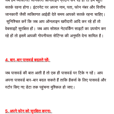
सतर्क
रहना
होगा।
इंटरनेट
पर
अपना
नाम
,
पता
,
फोन
नंबर
और
वित्तीय
जानकारी
जैसी
व्यक्तिगत
आईडी
देते
समय
आपको
सतर्क
रहना
चाहिए।
सुनिश्चित
करें
कि
जब
आप
ऑनलाइन
खरीदारी
आदि
कर
रहे
हों
तो
वेबसाइटें
सुरक्षित
हों।
जब
आप
सोशल
नेटवर्किंग
साइटों
का
उपयोग
कर
रहे
हों
तो
इसमें
आपकी
गोपनीयता
सेटिंग्स
की
अनुमति
देना
शामिल
है।
4. बार
बार
पासवर्ड
बदलते
रहें
–
:
जब
पासवर्ड
की
बात
आती
है
तो
एक
ही
पासवर्ड
पर
टिके
न
रहें।
आप
अपना
पासवर्ड
बार
बार
बदल
सकते
हैं
ताकि
हैकर्स
के
लिए
पासवर्ड
और
–
स्टोर
किए
गए
डेटा
तक
पहुंचना
मुश्किल
हो
जाए।
5. अपने
फोन
को
सुरक्षित
करना
: