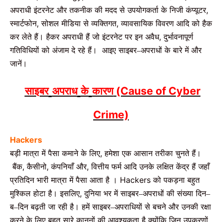
अपराधी
इंटरनेट
और
तकनीक
की
मदद
से
उपयोगकर्ता
के
निजी
कंप्यूटर
,
स्मार्टफोन
,
सोशल
मीडिया
से
व्यक्तिगत
,
व्यावसायिक विवरण
आदि
को
हैक
कर
लेते
हैं।
हैकर
अपराधी
हैं
जो
इंटरनेट
पर
इन
अवैध
,
दुर्भावनापूर्ण
गतिविधियों
को
अंजाम
दे
रहे
हैं।
आइए
साइबर
अपराधों
के
बारे
में
और
–
जानें।
साइबर
अपराध
के
कारण
(Cause of Cyber
Crime)
Hackers
बड़ी
मात्रा
में
पैसा
कमाने
के
लिए
,
हमेशा
एक
आसान
तरीका
चुनते
हैं।
बैंक
,
कैसीनो
,
कंपनियाँ
और
,
वित्तीय
फर्म
आदि
उनके
लक्षित
केंद्र
हैं
जहाँ
प्रतिदिन
भारी
मात्रा
में
पैसा
आता
है
।
Hackers
को
पकड़ना
बहुत
मुश्किल
होटा
है।
इसलिए
,
दुनिया
भर
में
साइबर
अपराधों
की
संख्या
दिन
–
–
ब
दिन
बढ़ती
जा
रही
है।
हमें
साइबर
अपराधियों
से
बचने
और
उनकी
रक्षा
–
–
करने
के
लिए
बहुत
सारे
कानूनों
की
आवश्यकता
है
क्योंकि
जिन
उपकरणों