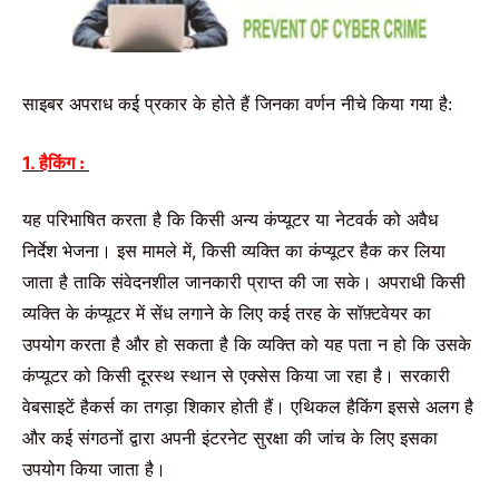
साइबर
अपराध
कई
प्रकार
के
होते
हैं
जिनका
वर्णन
नीचे
किया
गया
है
:
1. हैकिंग
:
यह
परिभाषित
करता
है
कि
किसी
अन्य
कंप्यूटर
या
नेटवर्क
को
अवैध
निर्देश
भेजना।
इस
मामले
में
,
किसी
व्यक्ति
का
कंप्यूटर
हैक
कर
लिया
जाता
है
ताकि
संवेदनशील
जानकारी
प्राप्त
की
जा
सके।
अपराधी
किसी
व्यक्ति
के
कंप्यूटर
में
सेंध
लगाने
के
लिए
कई
तरह
के
सॉफ़्टवेयर
का
उपयोग
करता
है
और
हो
सकता
है
कि
व्यक्ति
को
यह
पता
न
हो
कि
उसके
कंप्यूटर
को
किसी
दूरस्थ
स्थान
से
एक्सेस
किया
जा
रहा
है।
सरकारी
वेबसाइटें
हैकर्स
का
तगड़ा
शिकार
होती
हैं।
एथिकल
हैकिंग
इससे
अलग
है
और
कई
संगठनों
द्वारा
अपनी
इंटरनेट
सुरक्षा
की
जांच
के
लिए
इसका
उपयोग
किया
जाता
है।