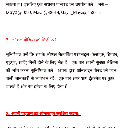
सकता
है।
इसलिए एक
सशक्त
पासवर्ड
का
उपयोग
करे।
जैसे
–
Maya@
1999, Maya@48614,Maya_Maya@458 etc.
2. सोशल
मीडिया
को
निजी
रखें
:
सुनिश्चित
करें
कि
आपके
सोशल
नेटवर्किंग
प्रोफाइल
फेसबुक
,
ट्विटर
,
(
यूट्यूब
,
आदि
निजी
होने
के
लिए
सेट
हैं।
एक
बार
अपनी
सुरक्षा
सेटिंग्स
)
की
जाँच
करना
सुनिश्चित
करें।
आपके
द्वारा
ऑनलाइन
पोस्ट
की
जाने
वाली
जानकारी
से
सावधान
रहें।
एक
बार
अगर
आप
इंटरनेट
पर
कुछ
डालते
हैं
और
वह
हमेशा
के
लिए
होता
है।
3. अपनी
पहचान
को
ऑनलाइन
सुरक्षित
रखना
:
जब
हम
व्यक्तिगत
जानकारी
ऑनलाइन
प्रदान
कर
रहे
हों
तो
हमें
बहुत