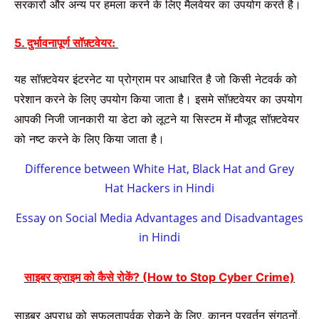
सरकारों
और
अन्य
पर
हमला
करने
के
लिए
मैलवेयर
का
उपयोग
करते है।
5. दुर्भावनापूर्ण
सॉफ़्टवेयर
:
यह
सॉफ़्टवेयर
इंटरनेट
या
प्रोग्राम
पर
आधारित
है
जो
किसी
नेटवर्क
को
परेशान
करने
के
लिए
उपयोग
किया
जाता
है।
इसमे
सॉफ़्टवेयर
का
उपयोग
आपकी निजी
जानकारी
या
डेटा
को
लूटने
या
सिस्टम
में
मौजूद
सॉफ़्टवेयर
को
नष्ट
करने
के
लिए
किया
जाता
है।
Difference between White Hat, Black Hat and Grey
Hat Hackers in Hindi
Essay on Social Media Advantages and Disadvantages
in Hindi
साइबर
क्राइम
को
कैसे
रोकें
?
(
How to Stop Cyber Crime)
साइबर
अपराध
को
सफलतापूर्वक
रोकने
के
लिए
,
कानून
प्रवर्तन
संगठनों
,