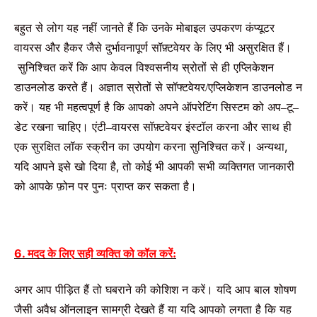
बहुत
से
लोग
यह
नहीं
जानते
हैं
कि
उनके
मोबाइल
उपकरण
कंप्यूटर
वायरस
और
हैकर
जैसे
दुर्भावनापूर्ण
सॉफ़्टवेयर
के
लिए
भी
असुरक्षित
हैं।
सुनिश्चित
करें
कि
आप
केवल
विश्वसनीय
स्रोतों
से
ही
एप्लिकेशन
डाउनलोड
करते
हैं।
अज्ञात
स्रोतों
से
सॉफ्टवेयर
एप्लिकेशन
डाउनलोड
न
/
करें।
यह
भी
महत्वपूर्ण
है
कि
आपको
अपने
ऑपरेटिंग
सिस्टम
को
अप
टू
–
–
डेट
रखना
चाहिए।
एंटी
वायरस
सॉफ़्टवेयर
इंस्टॉल
करना
और
साथ
ही
–
एक
सुरक्षित
लॉक
स्क्रीन
का
उपयोग
करना
सुनिश्चित
करें।
अन्यथा
,
यदि
आपने
इसे
खो
दिया
है
,
तो
कोई
भी
आपकी
सभी
व्यक्तिगत
जानकारी
को
आपके
फ़ोन
पर
पुनः
प्राप्त
कर
सकता
है।
6. मदद
के
लिए
सही
व्यक्ति
को
कॉल
करें
:
अगर
आप
पीड़ित
हैं
तो
घबराने
की
कोशिश
न
करें।
यदि
आप
बाल
शोषण
जैसी
अवैध
ऑनलाइन
सामग्री
देखते
हैं
या
यदि
आपको
लगता
है
कि
यह