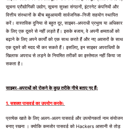
सूचना
प्रौद्योगिकी
उद्योग
,
सूचना
सुरक्षा
संगठनों
,
इंटरनेट
कंपनियों
और
वित्तीय
संस्थानों
के
बीच
बहुआयामी
सार्वजनिक
निजी
सहयोग
स्थापित
–
करें।
वास्तविक
दुनिया
से
बहुत
दूर
,
साइबर
अपराधी
प्रभुत्व
या
अधिकार
–
के
लिए
एक
दूसरे
से
नहीं
लड़ते
हैं।
इसके
बजाय
,
वे
अपनी
क्षमताओं
को
बढ़ाने
के
लिए
अपने
कार्यों
को
एक
साथ
करते
हैं
और
नए
अवसरों
के
साथ
एक
दूसरे
की
मदद
भी
कर
सकते
हैं।
इसलिए
,
इन
साइबर
अपराधियों
के
खिलाफ
अपराध
से
लड़ने
के
नियमित
तरीकों
का
इस्तेमाल
नहीं
किया
जा
सकता
है।
साइबर
अपराधों
को
रोकने
के
कुछ
तरीके
नीचे
बताए
गए
हैं
–
:
1. सशक्त
पासवर्ड
का
उपयोग
करके
:
प्रत्येक
खाते
के
लिए
अलग
अलग
पासवर्ड
और
उपयोगकर्ता
नाम
संयोजन
–
बनाए
रखना
।
क्योकि
कमजोर
पासवर्ड
को
Hackers
आसानी
से
तोड़