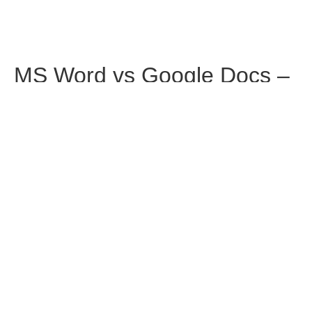
MS Word vs Google Docs –
Office Job ke Liye Kaun
Better Hai?
Zoom App Se Online Class
Kaise Le – Teachers Guide?