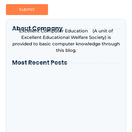
About Company
Excellent Computer Education (A unit of
Excellent Educational Welfare Society) is
provided to basic computer knowledge through
this blog.
Most Recent Posts
Introduction to Microsoft Excel –
Complete Beginner’s Guide | Excellent
Computer Education, Indira Nagar,
Lucknow
Advance Excel Course in 2026: AI Skills,
Jobs, Salary & Why Every Student Should
Learn It