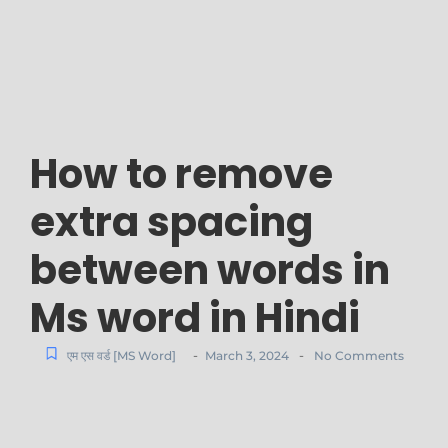
How to remove
extra spacing
between words in
Ms word in Hindi
-
-
एम एस वर्ड [MS Word]
March 3, 2024
No Comments