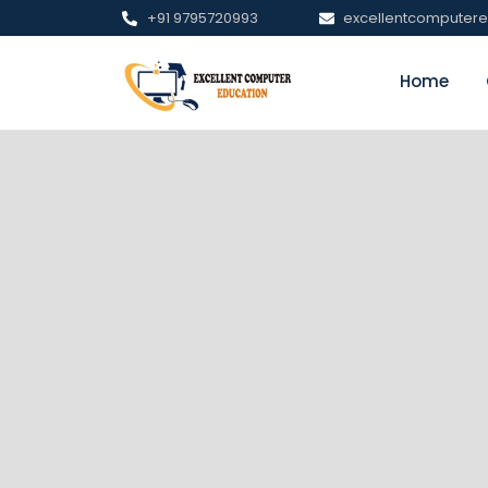
+91 9795720993
excellentcomputer
Home