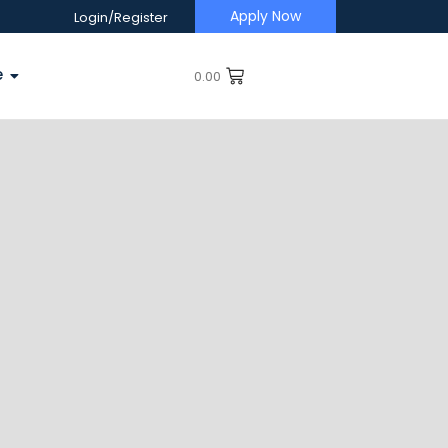
Apply Now
Login/Register
e
0.00