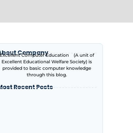
About Company
Excellent Computer Education (A unit of
Excellent Educational Welfare Society) is
provided to basic computer knowledge
through this blog.
Most Recent Posts
ntroduction to Microsoft Excel – Complete
eginner’s Guide | Excellent Computer
ducation, Indira Nagar, Lucknow
dvance Excel Course in 2026: AI Skills, Jobs,
alary & Why Every Student Should Learn It