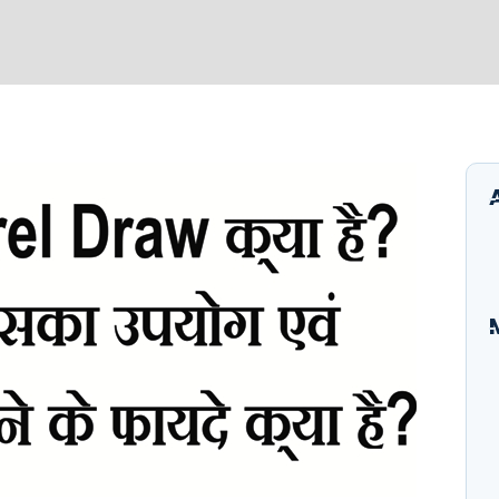
I
B
E
A
S