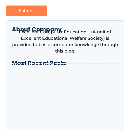
About Company
Excellent Computer Education (A unit of
Excellent Educational Welfare Society) is
provided to basic computer knowledge through
this blog.
Most Recent Posts
Introduction to Microsoft Excel –
Complete Beginner’s Guide | Excellent
Computer Education, Indira Nagar,
Lucknow
Advance Excel Course in 2026: AI Skills,
Jobs, Salary & Why Every Student Should
Learn It