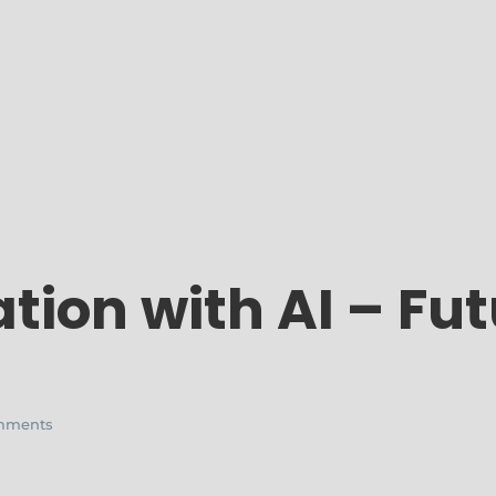
ion with AI – Futu
mments