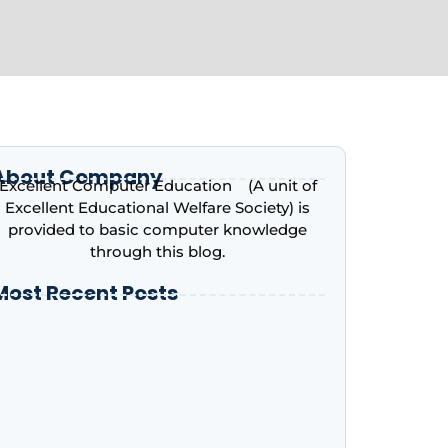
About Company
Excellent Computer Education (A unit of
Excellent Educational Welfare Society) is
provided to basic computer knowledge
through this blog.
Most Recent Posts
ntroduction to Microsoft Excel – Complete
eginner’s Guide | Excellent Computer
ducation, Indira Nagar, Lucknow
dvance Excel Course in 2026: AI Skills, Jobs,
alary & Why Every Student Should Learn It