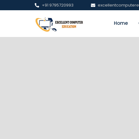
+91 9795720993
excellentcomputer
Home