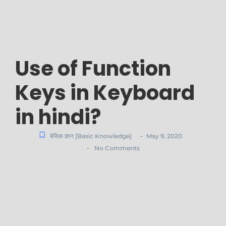
Use of Function
Keys in Keyboard
in hindi?
-
बेसिक ज्ञान [Basic Knowledge]
May 9, 2020
-
No Comments