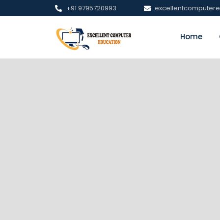
+91 9795720993
excellentcomputer
Home