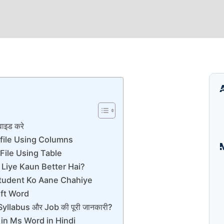
डिवाइड करे
file Using Columns
File Using Table
 Liye Kaun Better Hai?
I
B
Student Ko Aane Chahiye
E
oft Word
A
yllabus और Job की पूरी जानकारी?
S
 in Ms Word in Hindi