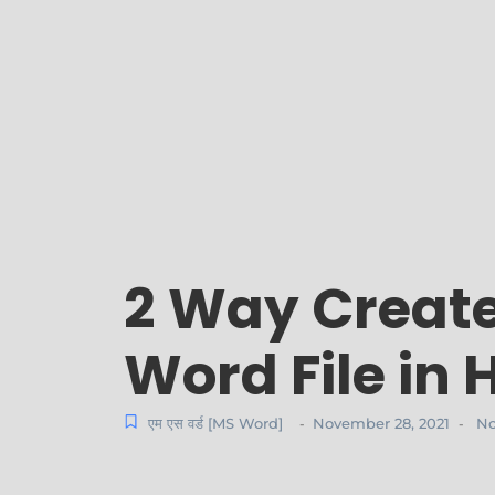
2 Way Create
Word File in 
एम एस वर्ड [MS Word]
November 28, 2021
No
-
-