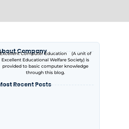
About Company
Excellent Computer Education (A unit of
Excellent Educational Welfare Society) is
provided to basic computer knowledge
through this blog.
Most Recent Posts
ntroduction to Microsoft Excel – Complete
eginner’s Guide | Excellent Computer
ducation, Indira Nagar, Lucknow
dvance Excel Course in 2026: AI Skills, Jobs,
alary & Why Every Student Should Learn It