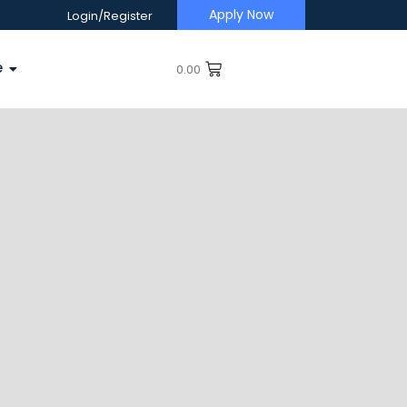
Apply Now
Login/Register
e
0.00