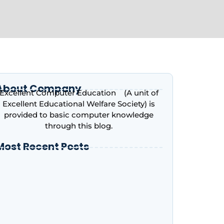
About Company
Excellent Computer Education (A unit of
Excellent Educational Welfare Society) is
provided to basic computer knowledge
through this blog.
Most Recent Posts
ntroduction to Microsoft Excel – Complete
eginner’s Guide | Excellent Computer
ducation, Indira Nagar, Lucknow
dvance Excel Course in 2026: AI Skills, Jobs,
alary & Why Every Student Should Learn It