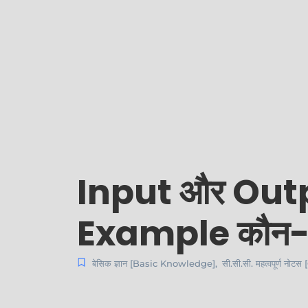
Input और Outpu
Example कौन-कौ
बेसिक ज्ञान [Basic Knowledge]
,
सी.सी.सी. महत्वपूर्ण नो