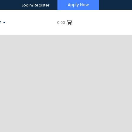
Apply Now
Login/Register
e
0.00