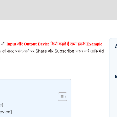
े की
I
nput और Output Device किसे कहते है तथा इसके Example
Share
Subscribe
ढे एवं पोस्ट पसंद आने पर
और
जरूर करे ताकि मेरी
।
I
B
E
e]
A
S
Device]