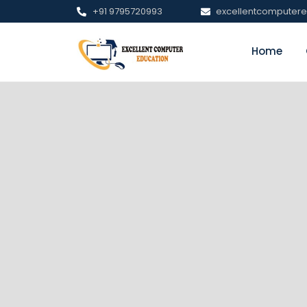
+91 9795720993
excellentcomputer
Home